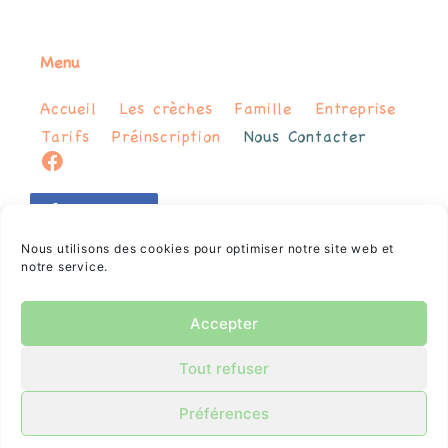
Menu
Accueil
Les crèches
Famille
Entreprise
Tarifs
Préinscription
Nous Contacter
Suivez-nous
Nous utilisons des cookies pour optimiser notre site web et
Nous contacter
notre service.
Accepter
Site créé par
Damien Richard
– Webdesinger &
Tout refuser
Developpeur
Préférences
Mentions légales
Politique de cookies (EU)